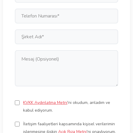
Please
KVKK Aydınlatma Metni
'ni okudum, anladım ve
leave
kabul ediyorum.
this
field
İletişim faaliyetleri kapsamında kişisel verilerimin
empty.
işlenmesine ilişkin
Açık Rıza Metni
'ni onaylıyorum.