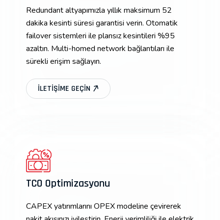
Redundant altyapımızla yıllık maksimum 52
dakika kesinti süresi garantisi verin. Otomatik
failover sistemleri ile plansız kesintileri %95
azaltın. Multi-homed network bağlantıları ile
sürekli erişim sağlayın.
İLETIŞIME GEÇIN
TCO Optimizasyonu
CAPEX yatırımlarını OPEX modeline çevirerek
nakit akışınızı iyileştirin. Enerji verimliliği ile elektrik