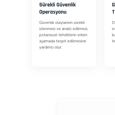
Sürekli Güvenlik
G
Operasyonu
T
Güvenlik olaylarının sürekli
D
izlenmesi ve analiz edilmesi,
is
potansiyel tehditlerin erken
ku
aşamada tespit edilmesine
te
yardımcı olur.