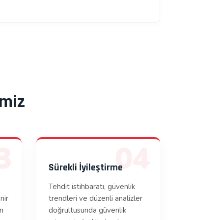
imiz
3
04
Sürekli İyileştirme
Tehdit istihbaratı, güvenlik
nir
trendleri ve düzenli analizler
en
doğrultusunda güvenlik