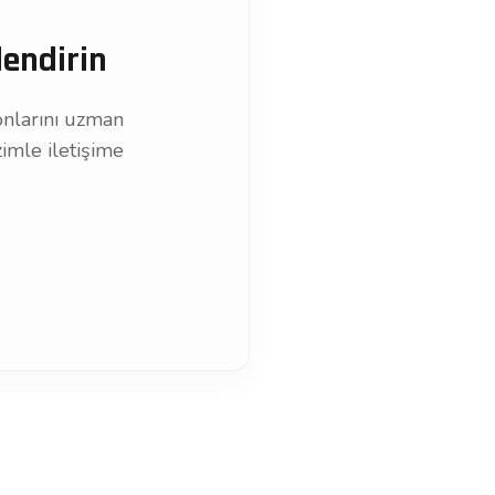
lendirin
onlarını uzman
imle iletişime