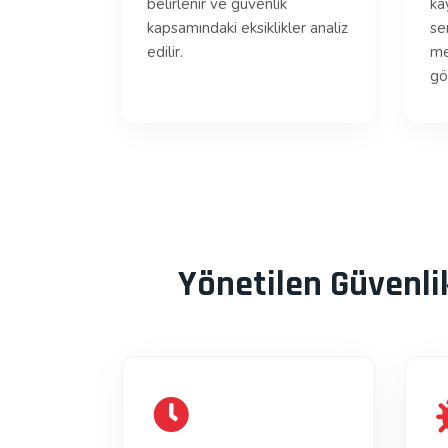
belirlenir ve güvenlik
ka
kapsamındaki eksiklikler analiz
se
edilir.
me
gö
Yönetilen Güvenli