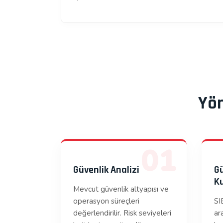
Yön
01
Güvenlik Analizi
Gü
K
Mevcut güvenlik altyapısı ve
operasyon süreçleri
SI
değerlendirilir. Risk seviyeleri
ar