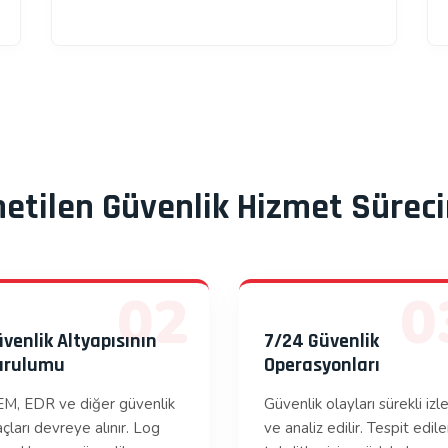
etilen Güvenlik Hizmet Sürec
02
0
venlik Altyapısının
7/24 Güvenlik
urulumu
Operasyonları
EM, EDR ve diğer güvenlik
Güvenlik olayları sürekli izle
açları devreye alınır. Log
ve analiz edilir. Tespit edil