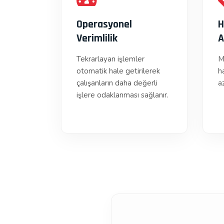
Operasyonel
H
Verimlilik
A
Tekrarlayan işlemler
M
otomatik hale getirilerek
h
çalışanların daha değerli
az
işlere odaklanması sağlanır.