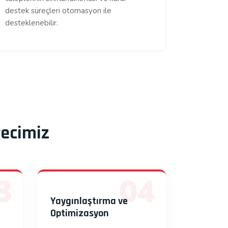
destek süreçleri otomasyon ile
desteklenebilir.
ecimiz
3
04
e
Yaygınlaştırma ve
Optimizasyon