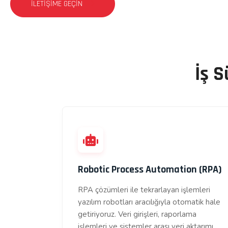
İLETIŞIME GEÇIN
İş 
Robotic Process Automation (RPA)
RPA çözümleri ile tekrarlayan işlemleri
yazılım robotları aracılığıyla otomatik hale
getiriyoruz. Veri girişleri, raporlama
işlemleri ve sistemler arası veri aktarımı