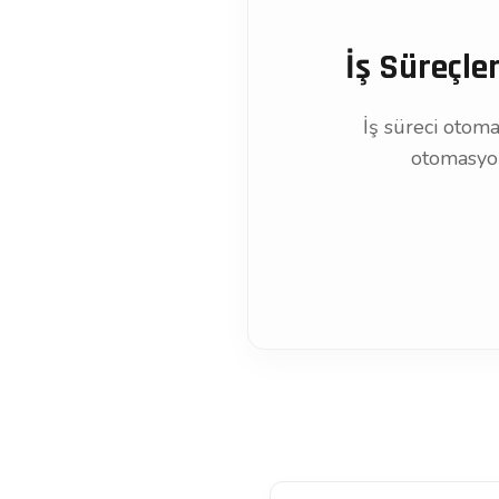
İş Süreçle
İş süreci otom
otomasyon