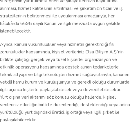
süreçlerinin yürütülmesi, öneri ve şikayetlerinizin kayıt altına
alınması, hizmet kalitesinin artırılması ve şirketimizin ticari ve iş
stratejilerinin belirlenmesi ile uygulanması amaçlarıyla, her
hâlükârda 6698 sayılı Kanun ve ilgili mevzuata uygun şekilde
işlenebilecektir.
Ayrıca, kanuni yükümlülükler veya hizmetin gerektirdiği fiili
zorunluluklar kapsamında, kişisel verileriniz Elsa Bilişim A.Ş.’nin
birlikte çalıştığı gerçek veya tüzel kişilerle, organizasyon ve
etkinlik operasyonu kapsamında destek alınan tedarikçilerle,
teknik altyapı ve bilgi teknolojileri hizmet sağlayıcılarıyla, kanunen
yetkili kamu kurum ve kuruluşlarıyla ve gerekli olduğu durumlarda
ilgili üçüncü kişilerle paylaşılabilecek veya devredilebilecektir.
Yurt dışına veri aktarımı söz konusu olduğu hallerde, kişisel
verileriniz etkinliğin birlikte düzenlendiği, desteklendiği veya adına
yürütüldüğü yurt dışındaki üretici, iş ortağı veya ilgili şirket ile
paylaşılabilecektir.