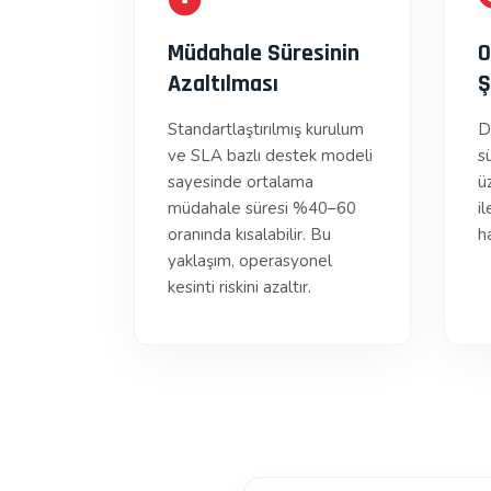
Müdahale Süresinin
O
Azaltılması
Ş
Standartlaştırılmış kurulum
D
ve SLA bazlı destek modeli
s
sayesinde ortalama
ü
müdahale süresi %40–60
il
oranında kısalabilir. Bu
ha
yaklaşım, operasyonel
kesinti riskini azaltır.