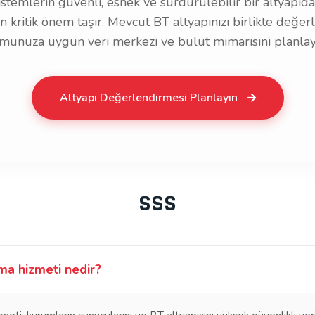
stemlerin güvenli, esnek ve sürdürülebilir bir altyapıda 
çin kritik önem taşır. Mevcut BT altyapınızı birlikte değe
munuza uygun veri merkezi ve bulut mimarisini planlay
Altyapı Değerlendirmesi Planlayın
SSS
ma hizmeti nedir?