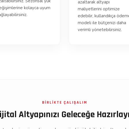
zaltabilirsiniz. Sezonsal yük
azaltarak altyapı
eğişimlerine kolayca uyum
maliyetlerini optimize
ğlayabilirsiniz.
edebilir, kullandıkça ödem
modeli ile bütçenizi daha
verimli yönetebilirsiniz.
BİRLİKTE ÇALIŞALIM
ijital Altyapınızı Geleceğe Hazırlay