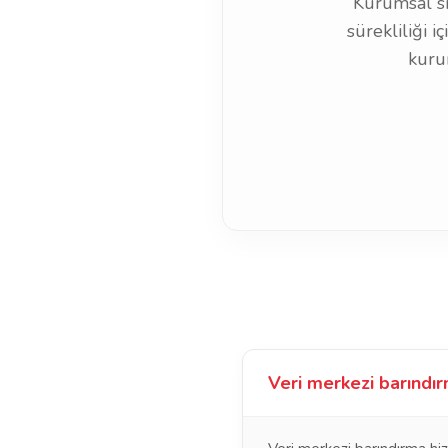
Kurumsal si
sürekliliği i
kuru
Veri merkezi barındır