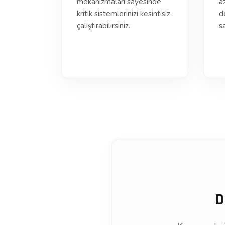
mekanizmaları sayesinde
a
kritik sistemlerinizi kesintisiz
d
çalıştırabilirsiniz.
sa
D