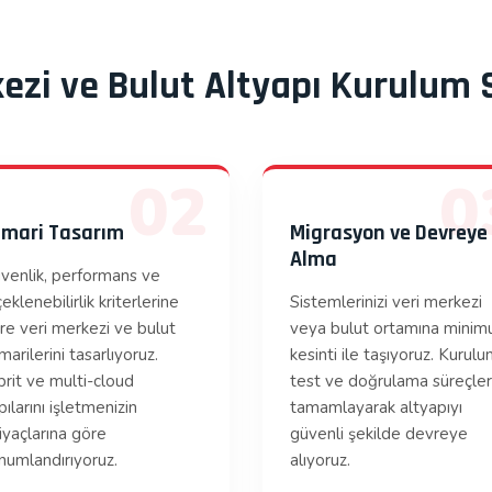
kezi ve Bulut Altyapı Kurulum 
02
0
imari Tasarım
Migrasyon ve Devreye
Alma
venlik, performans ve
eklenebilirlik kriterlerine
Sistemlerinizi veri merkezi
re veri merkezi ve bulut
veya bulut ortamına mini
marilerini tasarlıyoruz.
kesinti ile taşıyoruz. Kurulu
brit ve multi-cloud
test ve doğrulama süreçler
pılarını işletmenizin
tamamlayarak altyapıyı
tiyaçlarına göre
güvenli şekilde devreye
numlandırıyoruz.
alıyoruz.