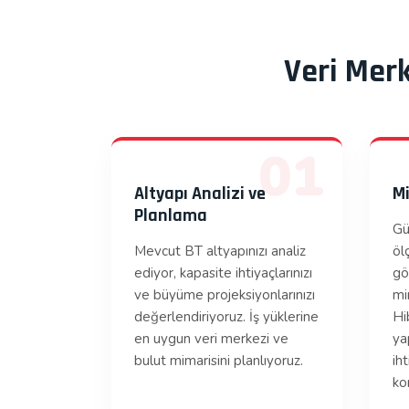
Veri Mer
01
Altyapı Analizi ve
M
Planlama
Gü
Mevcut BT altyapınızı analiz
ölç
ediyor, kapasite ihtiyaçlarınızı
gö
ve büyüme projeksiyonlarınızı
mi
değerlendiriyoruz. İş yüklerine
Hi
en uygun veri merkezi ve
ya
bulut mimarisini planlıyoruz.
ih
ko