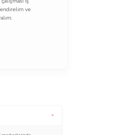
çalışması iş
rlendirelim ve
alım.