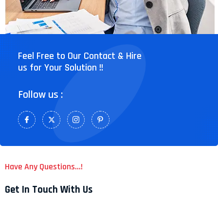
Feel Free to Our Contact & Hire
us for Your Solution !!
Follow us :
Have Any Questions...!
Get In Touch With Us