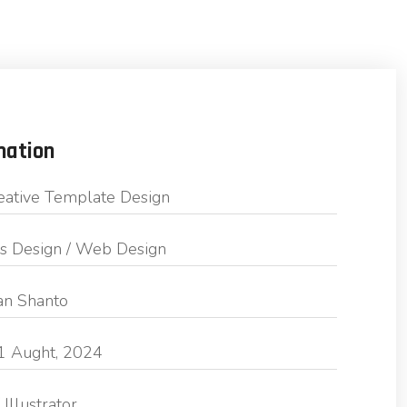
mation
eative Template Design
s Design / Web Design
an Shanto
1 Aught, 2024
Illustrator