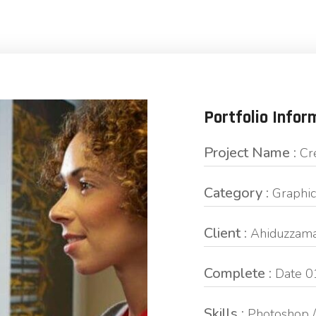
Portfolio Infor
Project Name :
Cr
Category :
Graphic
Client :
Ahiduzzam
Complete :
Date 0
Skills :
Photoshop / 