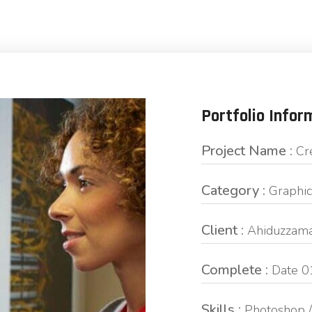
Portfolio Infor
Project Name :
Cr
Category :
Graphic
Client :
Ahiduzzam
Complete :
Date 0
Skills :
Photoshop / 