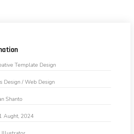
mation
eative Template Design
s Design / Web Design
an Shanto
1 Aught, 2024
Illustrator