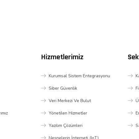
Hizmetlerimiz
Sek
Kurumsal Sistem Entegrasyonu
K
Siber Güvenlik
F
Veri Merkezi Ve Bulut
Ü
rımız
Yönetilen Hizmetler
E
Yazılım Çözümleri
S
Nesnelerin İnterneti (IoT)