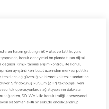
österen turizm grubu için 50+ otel ve tatil köyünü
yapısında, konuk deneyimini ön planda tutan dijital
eçirildi. Kimlik tabanlı erişim kontrolü ile konuk,
imleri ayrıştırılırken, bulut üzerinden merkezi politika
tesislerin ağ güvenliği ve hizmet kalitesi standartları
iliyor. Sıfır dokunuş kurulum (ZTP) teknolojisi, yeni
a sezonluk operasyonlarda ağ altyapısının dakikalar
ını sağlarken, SD-WAN ile konuk trafiği, operasyonel
on sistemleri akıllı bir şekilde önceliklendirilip