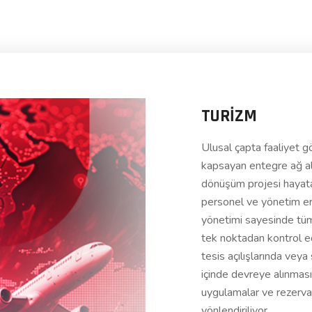
TURİZM
Ulusal çapta faaliyet g
kapsayan entegre ağ alt
dönüşüm projesi hayata g
personel ve yönetim eriş
yönetimi sayesinde tüm 
tek noktadan kontrol ed
tesis açılışlarında vey
içinde devreye alınmas
uygulamalar ve rezervasy
yönlendiriliyor.