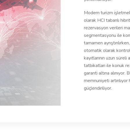
Modern turizm işletmele
olarak HCI tabanlı hibri
rezervasyon verileri m
segmentasyonu ile konu
tamamen ayrıştırılırken
otomatik olarak kontro
kayıtlarının uzun süreli
tatbikatları ile konuk 
garanti altına alınıyor.
memnuniyeti artırılıyor
güçlendiriliyor.