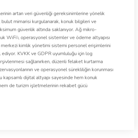
rinin artan veri güvenliği gereksinimlerine yönelik
t bulut mimarisi kurgulanarak, konuk bilgileri ve
aksimum güvenlik altında saklanıyor. Ağ mikro-
k WiFi’ı, operasyonel sistemler ve ödeme altyapısı
, merkezi kimlik yönetimi sistemi personel erişimlerini
l ediyor. KVKK ve GDPR uyumluluğu için log
 arşivlenmesi sağlanırken, düzenli felaket kurtarma
rezervasyonlarının ve operasyonel sürekliliğin korunması
 Bu kapsamlı dijital altyapı sayesinde hem konuk
 hem de turizm işletmelerinin rekabet gücü