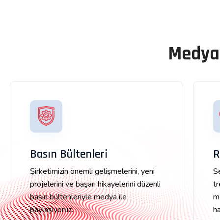
Medya 
Basın Bültenleri
R
Şirketimizin önemli gelişmelerini, yeni
S
projelerini ve başarı hikayelerini düzenli
t
basın bültenleriyle medya ile
m
paylaşıyoruz.
ha