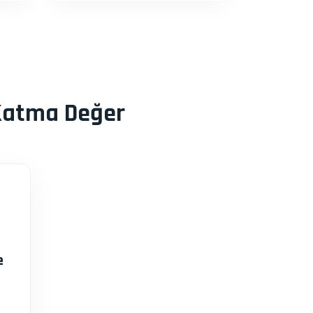
 Katma Değer
e