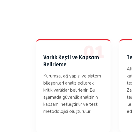
01
Varlık Keşfi ve Kapsam
Te
Belirleme
Al
Kurumsal ağ yapısı ve sistem
ka
bileşenleri analiz edilerek
tes
kritik varlıklar belirlenir. Bu
Za
aşamada güvenlik analizinin
te
kapsamı netleştirilir ve test
il
metodolojisi oluşturulur.
edi