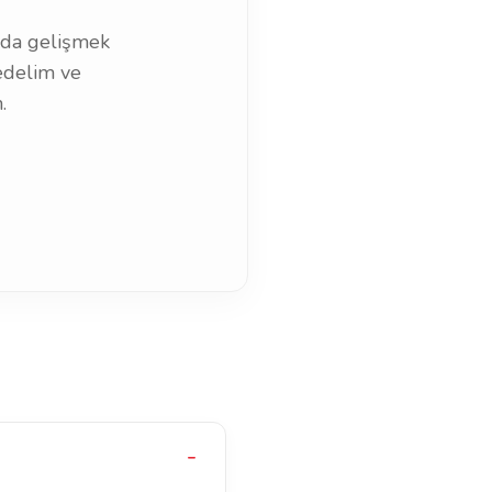
ızda gelişmek
edelim ve
.