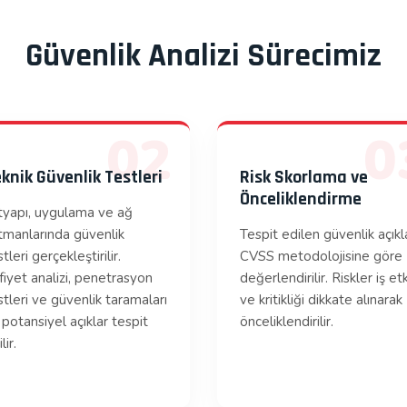
Güvenlik Analizi Sürecimiz
02
0
knik Güvenlik Testleri
Risk Skorlama ve
Önceliklendirme
tyapı, uygulama ve ağ
tmanlarında güvenlik
Tespit edilen güvenlik açıkl
tleri gerçekleştirilir.
CVSS metodolojisine göre
fiyet analizi, penetrasyon
değerlendirilir. Riskler iş etk
stleri ve güvenlik taramaları
ve kritikliği dikkate alınarak
e potansiyel açıklar tespit
önceliklendirilir.
lir.